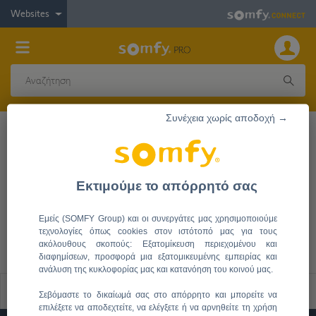
Websites
Συνέχεια χωρίς αποδοχή →
Βάση Προϊοντικής Ενημέρωσης
Εκτιμούμε το απόρρητό σας
Εξωτερική Κάθετη Ρολοκουρτίνα
Εμείς (SOMFY Group) και οι συνεργάτες μας χρησιμοποιούμε
Ηλεκτροκίνητες περσίδες που προσφέρουν θερμική
τεχνολογίες όπως cookies στον ιστότοπό μας για τους
προστασία και άνεση στα σπίτια των πελατών σας.
ακόλουθους σκοπούς: Εξατομίκευση περιεχομένου και
διαφημίσεων, προσφορά μια εξατομικευμένης εμπειρίας και
ανάλυση της κυκλοφορίας μας και κατανόηση του κοινού μας.
Φίλτρα
Σεβόμαστε το δικαίωμά σας στο απόρρητο και μπορείτε να
επιλέξετε να αποδεχτείτε, να ελέγξετε ή να αρνηθείτε τη χρήση