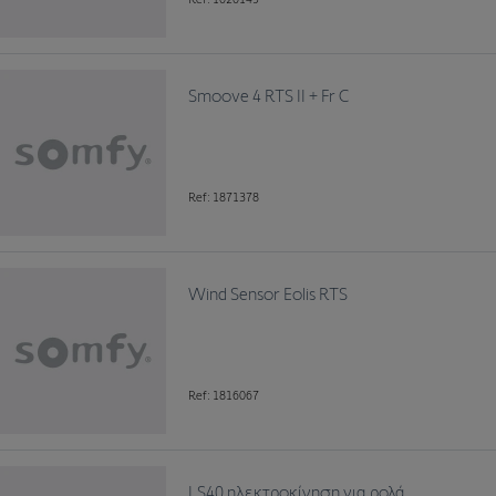
Smoove 4 RTS II + Fr C
Ref: 1871378
Wind Sensor Eolis RTS
Ref: 1816067
LS40 ηλεκτροκίνηση για ρολά