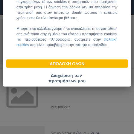
συγκεκριμένων τύπων cookies ή υπηρεσιών που παρέχονται
89
Προϊόντα
από τρίτα μέρη. Η άρνηση των cookie δεν θα επηρεάσει την
περιήγησή σας στον ιστότοπο Somfy, ωστόσο η εμπειρία
χρήσης σας θα είναι λιγότερο βέλτιστη.
SMOOVE DUO WT
Μπορείτε να αλλάξετε γνώμη ή να ανακαλέσετε τη συγκατάθεσή
σας ανά πάσα στιγμή μέσω του κέντρου προτιμήσεων cookies.
Για περισσότερες πληροφορίες, ανατρέξτε στην
πολιτική
cookies
που είναι προσβάσιμη στην ενότητα υποσέλιδου.
Ref: 1800506
ΑΠΟΔΟΧΗ ΟΛΩΝ
Διαχείριση των
SMOOVE DUO WT MP
προτιμήσεων μου
Ref: 1800507
Situo 5 Var A/M io - Pure