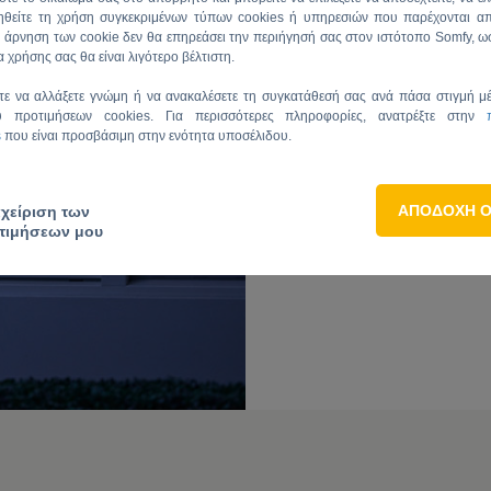
ΤΟΣΟ ΑΞΙΟ
ηθείτε τη χρήση συγκεκριμένων τύπων cookies ή υπηρεσιών που παρέχονται απ
Η άρνηση των cookie δεν θα επηρεάσει την περιήγησή σας στον ιστότοπο Somfy, ω
ΗΛΕΚΤΡΙΚΟ
α χρήσης σας θα είναι λιγότερο βέλτιστη.
ΣΥΝΔΕΔΕΜ
τε να αλλάξετε γνώμη ή να ανακαλέσετε τη συγκατάθεσή σας ανά πάσα στιγμή μ
υ προτιμήσεων cookies. Για περισσότερες πληροφορίες, ανατρέξτε στην
s
που είναι προσβάσιμη στην ενότητα υποσέλιδου.
Το φυσικό φως της ημέρ
συννεφιασμένο, είναι 
φορτίσει την μπαταρί
εξοπλισμός που τροφο
ΑΠΟΔΟΧΗ 
αχείριση των
λειτουργεί 24 ώρες το
τιμήσεων μου
συνθήκες, ακόμη και 