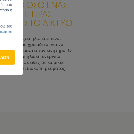
ΠΙΣΤΟ ΟΣΟ ΕΝΑΣ
ό τρίτα
στόσο η
Σ ΚΙΝΗΤΗΡΑΣ
ΕΝΟΣ ΣΤΟ ΔΙΚΤΥΟ
έσω του
πολιτική
ας, είτε έχει ήλιο είτε είναι
το μόνο που χρειάζεται για να
α που τροφοδοτεί τον κινητήρα. Ο
δοτείται με ηλιακή ενέργεια
ΟΛΩΝ
 24ωρο και σε όλες τις καιρικές
όταν υπάρχει διακοπή ρεύματος.