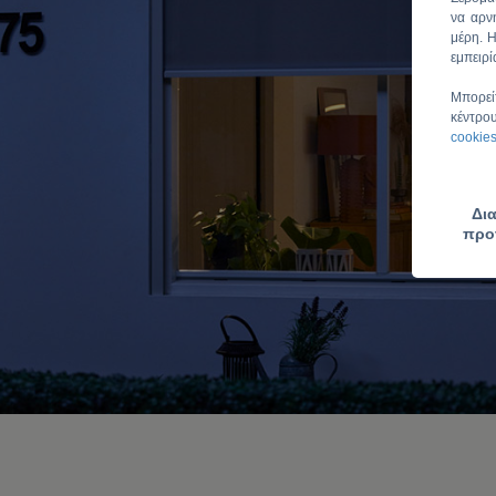
να αρν
μέρη. 
εμπειρί
Μπορεί
κέντρο
cookie
Δι
προ