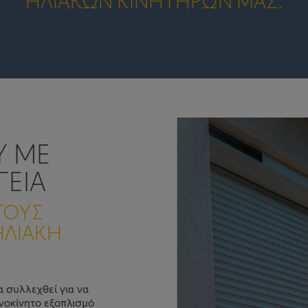
ΗΛΙΑΚΏΝ ΚΙΝΗΤΉΡΩΝ ΜΑΣ.
Y ΜΕ
ΓΕΙΑ
ΤΟΥΣ
ΗΛΙΑΚΗ
α συλλεχθεί για να
νοκίνητο εξοπλισμό