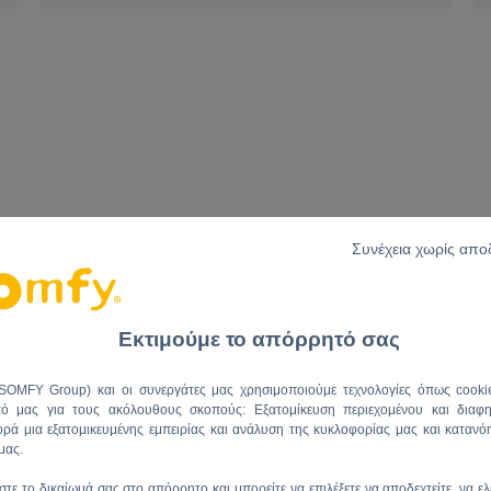
ΤΗΝ ΚΑΘΗΜΕΡΙΝΗ ΖΩΗ Τ
Συνέχεια χωρίς απ
Εκτιμούμε το απόρρητό σας
ΑΝΕΣΗ
ΕΥΚ
(SOMFY Group) και οι συνεργάτες μας χρησιμοποιούμε τεχνολογίες όπως cooki
πό μας για τους ακόλουθους σκοπούς: Εξατομίκευση περιεχομένου και διαφη
ρά μια εξατομικευμένης εμπειρίας και ανάλυση της κυκλοφορίας μας και κατανό
μας.
τε το δικαίωμά σας στο απόρρητο και μπορείτε να επιλέξετε να αποδεχτείτε, να ελ