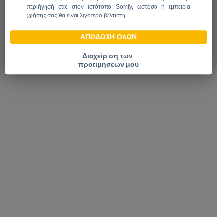
περιήγησή σας στον ιστότοπο Somfy, ωστόσο η εμπειρία
χρήσης σας θα είναι λιγότερο βέλτιστη.
Contact us
somfy.gr
Somfy Architecture
Μπορείτε να αλλάξετε γνώμη ή να ανακαλέσετε τη συγκατάθεσή
Sitemap
Privacy Statement
ΑΠΟΔΟΧΗ ΟΛΩΝ
σας ανά πάσα στιγμή μέσω του κέντρου προτιμήσεων cookies.
Για περισσότερες πληροφορίες, ανατρέξτε στην
πολιτική
Διαχείριση των
cookies
που είναι προσβάσιμη στην ενότητα υποσέλιδου.
προτιμήσεων μου